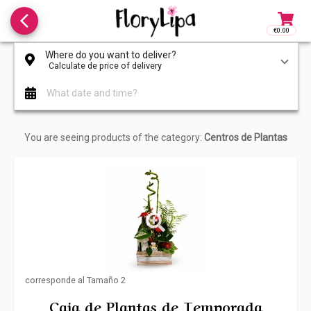
arrow_back_ios_new
€0.00
Access to
Where do you want to deliver?
Calculate de price of delivery
What date and time?
You are seeing products of the category:
Centros de Plantas
corresponde al Tamaño 2
Caja de Plantas de Temporada