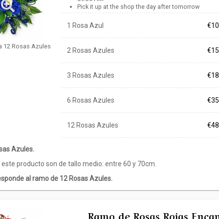
Pick it up at the shop the day after tomorrow
1 Rosa Azul
€10
a 12 Rosas Azules
2 Rosas Azules
€15
3 Rosas Azules
€18
6 Rosas Azules
€35
12 Rosas Azules
€48
as Azules.
 este producto son de tallo medio: entre 60 y 70cm.
esponde al ramo de 12 Rosas Azules.
Ramo de Rosas Rojas Enca