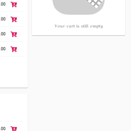
.00
.00
Your cart is still empty
.00
.00
Link
.00