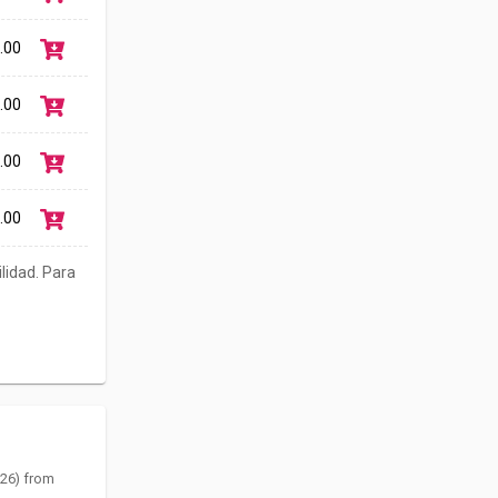
.00
.00
.00
.00
ilidad. Para
Link
026) from